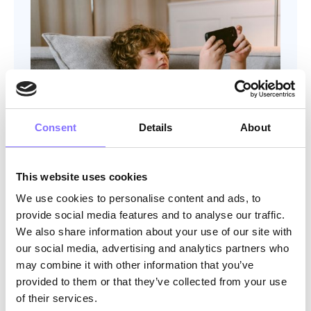
Consent
Details
About
SOFT SKILLS
July 18, 2025
Γιατί τα παιδιά λένε ψέματα: Η
This website uses cookies
ιστορία μιας μαμάς και η
We use cookies to personalise content and ads, to
διαχείριση στο σπίτι.
provide social media features and to analyse our traffic.
Ήταν λίγο μετά το φαγητό και η κουζίνα μύριζε
We also share information about your use of our site with
ακόμα κοκκινιστή σάλτσα και σκόρδο. Ο
our social media, advertising and analytics partners who
οκτάχρονος γιος μου, ο Λεωνίδας, καθόταν στο
may combine it with other information that you’ve
τραπέζι με τα μαθήματά του απλωμένα μπροστά
του. Τελείωνα τα πιάτα όταν πρόσεξα ένα
provided to them or that they’ve collected from your use
κόκκινο σημάδι στο φύλλο μαθηματικών του.
of their services.