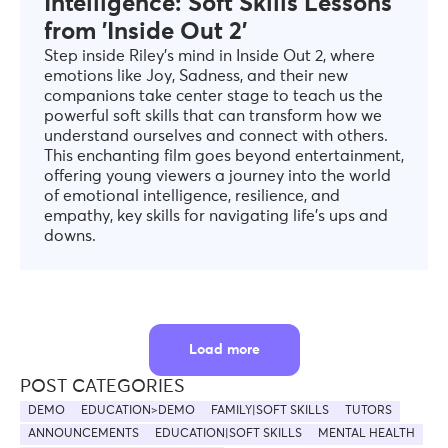
Intelligence: Soft Skills Lessons
from 'Inside Out 2'
Step inside Riley's mind in Inside Out 2, where
emotions like Joy, Sadness, and their new
companions take center stage to teach us the
powerful soft skills that can transform how we
understand ourselves and connect with others.
This enchanting film goes beyond entertainment,
offering young viewers a journey into the world
of emotional intelligence, resilience, and
empathy, key skills for navigating life's ups and
downs.
Load more
POST CATEGORIES
DEMO
EDUCATION>DEMO
FAMILY|SOFT SKILLS
TUTORS
ANNOUNCEMENTS
EDUCATION|SOFT SKILLS
MENTAL HEALTH