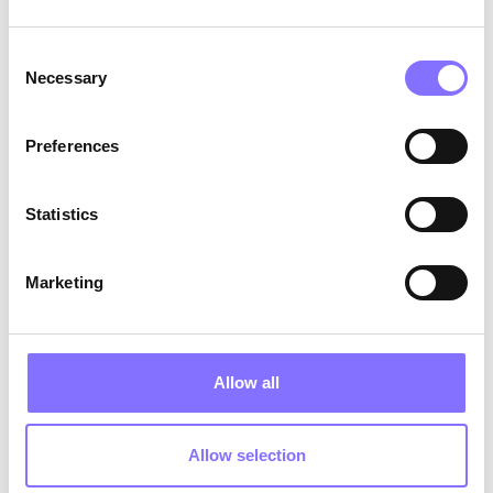
Consent
Necessary
Selection
Preferences
Statistics
Marketing
SOFT SKILLS
July 18, 2025
Ο ρόλος των κοινωνικών και
συναισθηματικών δεξιοτήτων
Allow all
στη ζωή μας!
Soft skills, often referred to as people or human
skills, are the foundation of effective
Allow selection
communication and interpersonal relationships.
Effectively collaborating with colleagues,