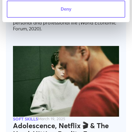
resolving conflicts, or building meaningful
Deny
connections all require soft skills that are
essential in navigating the complexities of
personal and professional life (World Economic
Forum, 2020).
SOFT SKILLS
March 19, 2025
Adolescence, Netflix 🎬 & The