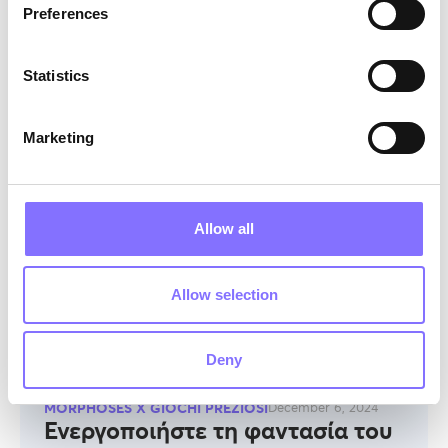
ζωγραφικής ανοιχτού τύπου, με τους
Preferences
μαρκαδόρους που σβήνουν και το χαλάκι
ζωγραφικής, παρέχει έναν απεριόριστο χώρο για
να απελευθερώσουν τα παιδιά σας τη φαντασία
Statistics
τους, να αναπτύξουν βασικά soft skills και να
ξεκινήσουν συναρπαστικές περιπέτειες.
Marketing
Allow all
Allow selection
Deny
MORPHOSES X GIOCHI PREZIOSI
December 6, 2024
Ενεργοποιήστε τη φαντασία του