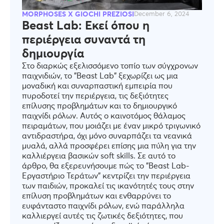
MORPHOSES X GIOCHI PREZIOSI
December 6, 2024
Beast Lab: Εκεί όπου η
περιέργεια συναντά τη
δημιουργία
Στο διαρκώς εξελισσόμενο τοπίο των σύγχρονων
παιχνιδιών, το "Beast Lab" ξεχωρίζει ως μια
μοναδική και συναρπαστική εμπειρία που
πυροδοτεί την περιέργεια, τις δεξιότητες
επίλυσης προβλημάτων και το δημιουργικό
παιχνίδι ρόλων. Αυτός ο καινοτόμος θάλαμος
πειραμάτων, που μοιάζει με έναν μικρό τριγωνικό
αντιδραστήρα, όχι μόνο συναρπάζει τα νεανικά
μυαλά, αλλά προσφέρει επίσης μια πύλη για την
καλλιέργεια βασικών soft skills. Σε αυτό το
άρθρο, θα εξερευνήσουμε πώς το "Beast Lab-
Εργαστήριο Τεράτων" κεντρίζει την περιέργεια
των παιδιών, προκαλεί τις ικανότητές τους στην
επίλυση προβλημάτων και ενθαρρύνει το
ευφάνταστο παιχνίδι ρόλων, ενώ παράλληλα
καλλιεργεί αυτές τις ζωτικές δεξιότητες, που