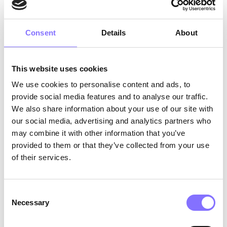
Consent
Details
About
This website uses cookies
We use cookies to personalise content and ads, to
MORPHOSES X GIOCHI PREZIOSI
December 6, 2024
provide social media features and to analyse our traffic.
Ελευθερώνοντας τη
We also share information about your use of our site with
δημιουργικότητα και τη
our social media, advertising and analytics partners who
συνεργασία με το Χαλάκι
may combine it with other information that you’ve
Ζωγραφικής της Crayola
provided to them or that they’ve collected from your use
of their services.
Καλώς ήρθατε, γονείς, στο blog μας, όπου θα
εμβαθύνουμε στη διαμόρφωση των soft skills για
την ανάπτυξη των παιδιών σας. Σήμερα, είμαστε
ενθουσιασμένοι που σας παρουσιάζουμε το
Consent
"Χαλάκι Ζωγραφικής της Crayola", ένα φυσικό
Necessary
Selection
παιχνίδι που πυροδοτεί τη δημιουργικότητα και
προάγει τη συνεργασία. Αυτό το παιχνίδι