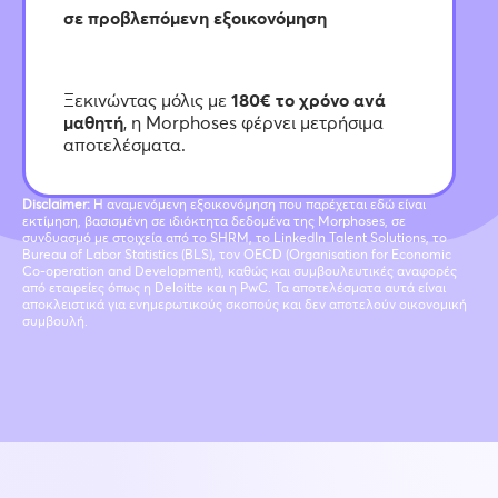
σε προβλεπόμενη εξοικονόμηση
Ξεκινώντας μόλις με
180€
το χρόνο ανά
μαθητή
, η Morphoses φέρνει μετρήσιμα
αποτελέσματα.
Disclaimer:
Η αναμενόμενη εξοικονόμηση που παρέχεται εδώ είναι
εκτίμηση, βασισμένη σε ιδιόκτητα δεδομένα της Morphoses, σε
συνδυασμό με στοιχεία από το SHRM, το LinkedIn Talent Solutions, το
Bureau of Labor Statistics (BLS), τον OECD (Organisation for Economic
Co-operation and Development), καθώς και συμβουλευτικές αναφορές
από εταιρείες όπως η Deloitte και η PwC. Τα αποτελέσματα αυτά είναι
αποκλειστικά για ενημερωτικούς σκοπούς και δεν αποτελούν οικονομική
συμβουλή.