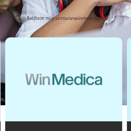
Διάβασε πώς μεταμορφώνουμε ζωές