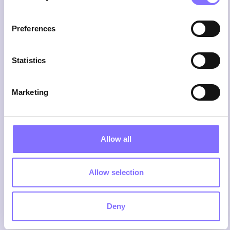
Preferences
Πιστοποιημένοι εκπαιδευτές
Οι εκπαιδευτές μας περνούν από ειδική
εκπαίδευση, ενώ παράλληλα τους
Statistics
καθοδηγούμε να προωθούν την
αλληλεπίδραση μέσα στην τάξη.
Marketing
Allow all
Allow selection
Deny