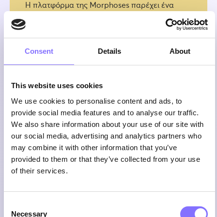
Η πλατφόρμα της Morphoses παρέχει ένα
ασφαλές και ειδικά διαμορφωμένο περιβάλλον
που προάγει την ενεργή συμμετοχή και
διασκέδαση!
Consent
Details
About
This website uses cookies
We use cookies to personalise content and ads, to
provide social media features and to analyse our traffic.
Μικρές τάξεις
We also share information about your use of our site with
our social media, advertising and analytics partners who
Συνομήλικοι μαθητές χωρίζονται σε μικρές
may combine it with other information that you’ve
τάξεις, για μέγιστη αλληλεπίδραση σε
προγράμματα προσαρμοσμένα στις ανάγκες
provided to them or that they’ve collected from your use
τους.
of their services.
Consent
Necessary
Selection