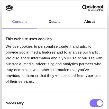
Οικογενειακή εργασία:
Μια οικογένεια
οργανώνει ένα καθαρισμό γκαράζ το
Σαββατοκύριακο, όπου κάθε μέλος είναι
υπεύθυνο για τη διαλογή διαφορετικών
Consent
Details
About
τμημάτων, αποφασίζοντας τι να κρατήσει, να
δωρίσει ή να πετάξει.
Δραστηριότητα αθλητικής ομάδας:
Κατά τη
This website uses cookies
διάρκεια μιας προπόνησης μπάσκετ, οι
We use cookies to personalise content and ads, to
συμπαίκτες εξασκούν ασκήσεις περάσματος,
provide social media features and to analyse our traffic.
όπου κάθε παίκτης πρέπει να επικοινωνεί
We also share information about your use of our site with
και να συνεργαστεί για να κάνει επιτυχημένα
our social media, advertising and analytics partners who
παιχνίδια, επιδεικνύοντας ομαδική εργασία
may combine it with other information that you’ve
και συντονισμό.
provided to them or that they’ve collected from your use
of their services.
Κάθε σενάριο παρέχει μια μοναδική μαθησιακή
εμπειρία για τους εφήβους, διδάσκοντάς τους τη
σημασία της συνεργασίας, της ανταλλαγής
Consent
επιτυχιών και της μάθησης από αποτυχίες. Αυτό
Necessary
Selection
όχι μόνο τους προετοιμάζει για τον επαγγελματικό