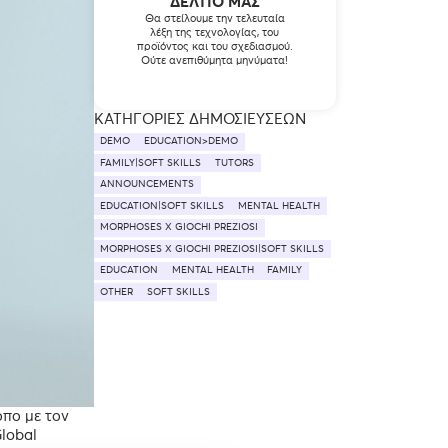
ΔΕΛΤΊΟ ΜΑΣ
Θα στείλουμε την τελευταία
λέξη της τεχνολογίας, του
προϊόντος και του σχεδιασμού.
Ούτε ανεπιθύμητα μηνύματα!
ΚΑΤΗΓΟΡΊΕΣ ΔΗΜΟΣΙΕΎΣΕΩΝ
DEMO
EDUCATION>DEMO
FAMILY|SOFT SKILLS
TUTORS
ANNOUNCEMENTS
EDUCATION|SOFT SKILLS
MENTAL HEALTH
MORPHOSES X GIOCHI PREZIOSI
MORPHOSES X GIOCHI PREZIOSI|SOFT SKILLS
EDUCATION
MENTAL HEALTH
FAMILY
OTHER
SOFT SKILLS
όπο με τον
lobal