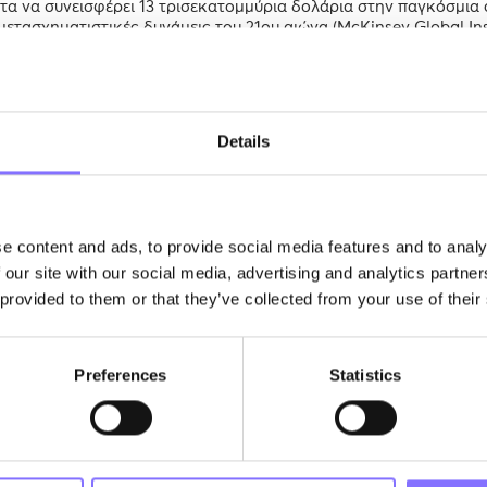
τητα να συνεισφέρει 13 τρισεκατομμύρια δολάρια στην παγκόσμια
μετασχηματιστικές δυνάμεις του 21ου αιώνα (McKinsey Global Inst
σία φυσικής γλώσσας και η ρομποτική δεν είναι απλώς τεχνολογ
ί να κάνουν προτάσεις, να μας καθοδηγούν και να προβλέπουν λύσ
ορα, οι δεξιότητες που χρειάζονται τα παιδιά μας για να διαπρ
ξιότητες όπως η απομνημόνευση και η ανάλυση δεδομένων δεν εί
τούν πληροφορίες και να βελτιστοποιήσουν διαδικασίες πιο γρ
Details
η δημιουργικότητα, η συνεργασία και η συναισθηματική νοημοσύν
οιπόν, να προετοιμάσουμε τα παιδιά μας για αυτό το μέλλον; Πο
αμείνουν αναντικατάστατοι
;
e content and ads, to provide social media features and to analy
 our site with our social media, advertising and analytics partn
τοποιεί τις εργασίες ρουτίνας και να βελτιστοποιεί τη λήψη απ
 provided to them or that they’ve collected from your use of their
αλλιώς «soft skills», αυξάνεται. Σύμφωνα με το World Economic 
 επίλυση προβλημάτων και η συναισθηματική νοημοσύνη (αυτοδια
των που απαιτούνται για την ευημερία στην 4η Βιομηχανική Επ
Preferences
Statistics
Μάθηση έχουν καταστεί ζωτικής σημασίας για τα άτομα, ώστε να
ίζες της ΤΝ εισχωρούν βαθύτερα σε αναδυόμενες τεχνολογίες ό
 πληροφορική, η ανάγκη για ταχεία προσαρμογή και διεπιστημον
ην πρόοδο. Ωστόσο, για την αποτελεσματική σύνθεση της γνώσης
τομα πρέπει να είναι ευπροσάρμοστα και να βελτιώσουν τον τρό