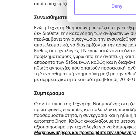
οποίο διαχειρίζονται, φιλτράρουν και επικοινων
Deny
Συναισθηματική νοημοσύνη για Ηθική Τεχ
Ενώ η Τεχνητή Νοημοσύνη υπερέχει στην επεξεργ
δεν διαθέτει την κατανόηση των ανθρώπινων σ
περιλαμβάνει την αυτογνωσία, την ενσυναίσθηση
αποτελεσματικά, να διαχειρίζονται την ασάφεια 
Καθώς οι τεχνολογίες ΤΝ ενσωματώνονται όλο κα
προβληματισμούς γύρω από την ανάπτυξη και τι
απόρρητο των δεδομένων, καθώς και η διαφάνει
ηθικές ανησυχίες που απαιτούν προσεκτική, ανθ
τη Συναισθηματική νοημοσύνη μαζί με την ηθική
με συμμετοχικότητα και ισότητα (Floridi, 2013- 
Συμπέρασμα
Ο αντίκτυπος της Τεχνητής Νοημοσύνης στη ζωή
πρωτοφανείς ευκαιρίες και πολύπλοκες προκλήσ
προσαρμοστικότητα, η συνεργασία και η ηθική,
αυτοπεποίθηση. Καθώς αγκαλιάζουμε το μετασχη
αξιοποιήσουμε την τεχνολογία για να διαμορφώσ
Morphoses σήμερα, και προετοιμάστε την επόμενη γ