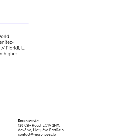
World
enítez-
/ Floridi, L.
in higher
Επικοινωνία
128 City Road, EC1V 2NX,
Λονδίνο, Ηνωμένο Βασίλειο
contact@morphoses.io