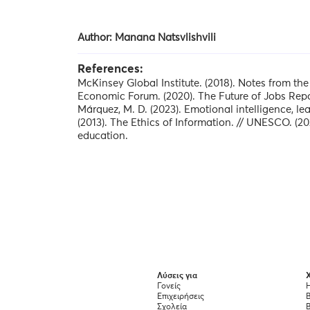
Author: Manana Natsvlishvili
References:
McKinsey Global Institute. (2018). Notes from the
Economic Forum. (2020). The Future of Jobs Rep
Márquez, M. D. (2023). Emotional intelligence, lead
(2013). The Ethics of Information. // UNESCO. (202
education.
Λύσεις για
Χ
Γονείς
Η
Επιχειρήσεις
Σχολεία
B