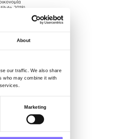
 οικονομία
itute, 2018).
ικές
εις σε
έψουν στο
ναι αρκετές,
ήγορα από
About
η,
ιες
se our traffic. We also share
ers who may combine it with
οφάσεων, η
 services.
Forum,
χείριση)
ανάσταση
Marketing
 συμβαδίζουν
πως η
ική
 και την
πο με τον