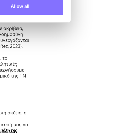
Allow all
 ακρίβεια,
 νοημοσύνη
συνεργάζονται
tez, 2023).
, το
κλητικές
λιεργήσουμε
αμικό της ΤΝ
α
ική σκέψη, η
μευσή μας να
 μέλη της