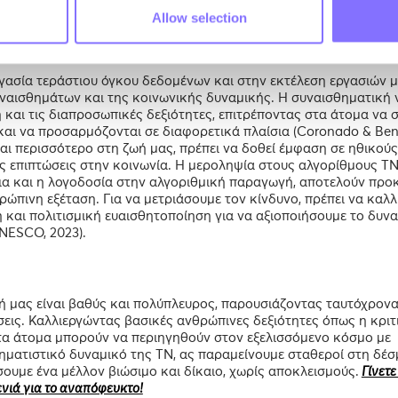
ούν τις πληροφορίες.
Allow selection
νητή νοημοσύνη
ασία τεράστιου όγκου δεδομένων και στην εκτέλεση εργασιών με
υναισθημάτων και της κοινωνικής δυναμικής. Η συναισθηματική
 και τις διαπροσωπικές δεξιότητες, επιτρέποντας στα άτομα να 
και να προσαρμόζονται σε διαφορετικά πλαίσια (Coronado & Bení
ι περισσότερο στη ζωή μας, πρέπει να δοθεί έμφαση σε ηθικούς
ς επιπτώσεις στην κοινωνία. Η μεροληψία στους αλγορίθμους ΤΝ
α και η λογοδοσία στην αλγοριθμική παραγωγή, αποτελούν προ
ρώπινη εξέταση. Για να μετριάσουμε τον κίνδυνο, πρέπει να καλ
 και πολιτισμική ευαισθητοποίηση για να αξιοποιήσουμε το δυν
UNESCO, 2023).
 μας είναι βαθύς και πολύπλευρος, παρουσιάζοντας ταυτόχρον
εις. Καλλιεργώντας βασικές ανθρώπινες δεξιότητες όπως η κριτ
 τα άτομα μπορούν να περιηγηθούν στον εξελισσόμενο κόσμο με
ματιστικό δυναμικό της ΤΝ, ας παραμείνουμε σταθεροί στη δέσ
ουμε ένα μέλλον βιώσιμο και δίκαιο, χωρίς αποκλεισμούς.
Γίνετε
ενιά για το αναπόφευκτο!