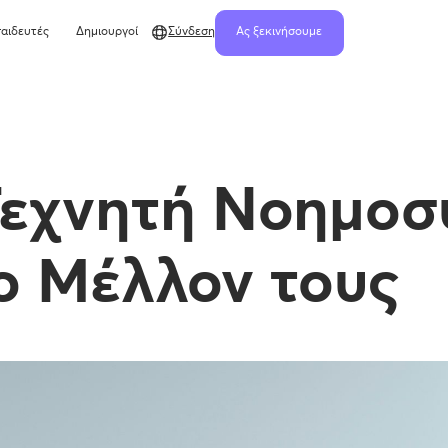
αιδευτές
Δημιουργοί
Σύνδεση
Ας ξεκινήσουμε
Τεχνητή Νοημοσ
το Μέλλον τους