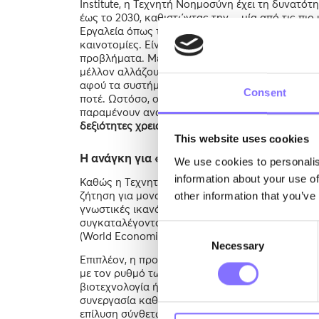
Institute, η Τεχνητή Νοημοσύνη έχει τη δυνατό
έως το 2030, καθιστώντας την - μία από τις πιο 
Εργαλεία όπως το Machine Learning, η επεξεργα
καινοτομίες. Είναι οι νέοι «βοηθοί» μας, ικανο
προβλήματα. Με την ΤΝ να εξελίσσεται τόσο γρήγ
μέλλον αλλάζουν ριζικά. Πλέον, ακαδημαϊκές δε
αφού τα συστήματα με ΤΝ μπορούν να επεξεργασ
Consent
ποτέ. Ωστόσο, οι ανθρώπινες δεξιότητες, όπως 
παραμένουν αναντικατάστατες.
Πώς μπορούμε, λ
δεξιότητες χρειάζονται οι άνθρωποι για να παρ
This website uses cookies
Η ανάγκη για «ανθρώπινες δεξιότητες»
We use cookies to personalis
information about your use of
Καθώς η Τεχνητή Νοημοσύνη συνεχίζει να αυτομα
other information that you’ve
ζήτηση για μοναδικές ανθρώπινες δεξιότητες, ή 
γνωστικές ικανότητες όπως η κριτική σκέψη, η
συγκαταλέγονται μεταξύ των κορυφαίων δεξιοτή
Consent
(World Economic Forum, 2020).
Necessary
Selection
Επιπλέον, η προσαρμοστικότητα και η Δια Βίου 
με τον ρυθμό των μετασχηματισμών. Καθώς οι ρ
βιοτεχνολογία ή νανοτεχνολογία και η κβαντική
συνεργασία καθίσταται υψίστης σημασίας για τ
επίλυση σύνθετων παγκόσμιων προκλήσεων, τα ά