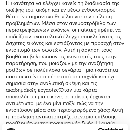
Η ικανότητα να ελέγχει κανείς τη διαδικασία της
σκέψης του, ακόμη και εν μέσω ενθουσιασμού,
θέτει ένα σημαντικό θεμέλιο για την επίλυση
προβλημάτων. Μέσα στον ανεμοστρόβιλο των
περιστρεφόμενων εικόνων, οι παίκτες πρέπει να
επιδείξουν ανασταλτικό έλεγχο αποκλείοντας τις
άσχετες εικόνες και εστιάζοντας με προσοχή στον
εντοπισμό των σωστών. Αυτή η άσκηση τους
βοηθά να βελτιώσουν τις ικανότητές τους στην
παρατήρηση, που μοιάζουν με την αναζήτηση
μοτίβων σε πολύπλοκα σενάρια - μια ικανότητα
που επεκτείνεται πέρα από το παιχνίδι και έχει
σημασία στην αναλυτική σκέψη και τις
ακαδημαϊκές εργασίες.Όταν μια κάρτα
αποκαλύπτει μια εικόνα, οι παίκτες έρχονται
αντιμέτωποι με ένα μίνι παζλ: πώς να την
εντοπίσουν μέσα στο περιστρεφόμενο χάος; Αυτή
η πρόκληση αντικατοπτρίζει σενάρια επίλυσης
προβλημάτων της πραγματικής ζωής. Η ουσία