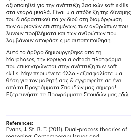
αξιοποιηθεί για την ανάπτυξη βασικών soft skills
στα νεαρά μυαλά. Είναι μια απόδειξη της δύναμης
του διαδραστικού παιχνιδιού στη διαμόρφωση
των αυριανών επιστημόνων, των ανθρώπων που
λύνουν προβλήματα και των ανθρώπων που
λαμβάνουν αποφάσεις με αυτοπεποίθηση.
Αυτό το άρθρο δημιουργηθηκε από τη
Morphoses, την κορυφαια edtech πλατφόρμα
που επικεντρώνεται στην ανάπτυξη των soft
skills. Μην περιμένετε άλλο - εξασφαλίστε μια
θέση για τον μαθητή σας & εγγραφείτε σε ένα
από τα Προγράμματα Σπουδών μας σήμερα!
Εξερευνήστε τα Προγράμματα Σπουδών μας
εδώ
.
References:
Evans, J. St. B. T. (2011). Dual-process theories of
reasoning: Contemporary Issues and