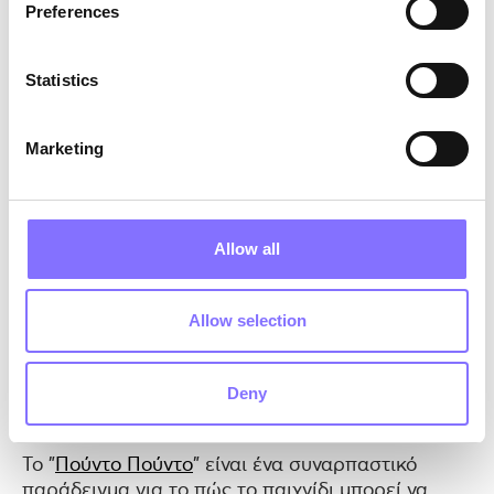
Preferences
μπορούν να ενισχύσουν τις ικανότητές τους στην
παρατήρηση, να εξασκηθούν στον ανασταλτικό
έλεγχο άσχετων πληροφοριών και
Statistics
συναισθημάτων και να αναπτύξουν ικανότητες
επίλυσης προβλημάτων - όλα αυτά ενώ
Marketing
εργάζονται υπό πίεση. Αυτές οι δεξιότητες σε
συνδυασμό έχουν βρεθεί, σε μια εκτεταμένη
μετα-ανάλυση (συγκρίνοντας 75 ερευνητικές
μελέτες) (Allan, Hume, Allan, Farrington, &
Allow all
Lonigan, 2014), ότι συμβάλλουν σημαντικά στη
γνωστική ανάπτυξη των παιδιών και επίσης τα
προετοιμάζουν να διαπρέψουν σε ακαδημαϊκά
Allow selection
καθήκοντα και να αντιμετωπίσουν με
αυτοπεποίθηση τις προκλήσεις της πραγματικής
ζωής.
Deny
Εν κατακλείδι,
Το "
Πούντο Πούντο
" είναι ένα συναρπαστικό
παράδειγμα για το πώς το παιχνίδι μπορεί να