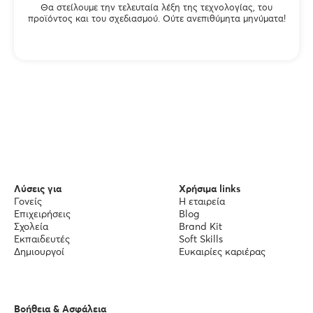
Θα στείλουμε την τελευταία λέξη της τεχνολογίας, του
προϊόντος και του σχεδιασμού. Ούτε ανεπιθύμητα μηνύματα!
Λύσεις για
Χρήσιμα links
Γονείς
Η εταιρεία
Επιχειρήσεις
Blog
Σχολεία
Brand Kit
Εκπαιδευτές
Soft Skills
Δημιουργοί
Ευκαιρίες καριέρας
Βοήθεια & Ασφάλεια