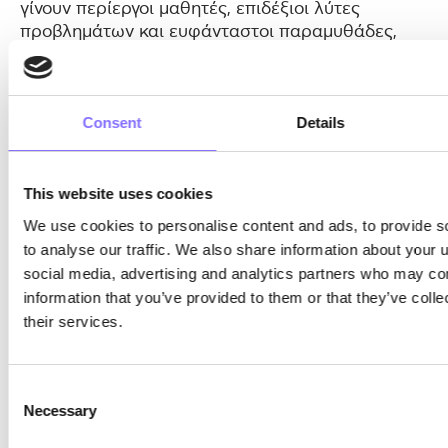
γίνουν περίεργοι μαθητές, επιδέξιοι λύτες
προβλημάτων και ευφάνταστοι παραμυθάδες,
γεφυρώνοντας το χάσμα μεταξύ διασκέδασης και
μάθησης και προσφέροντας μια δυναμική
πλατφόρμα για την ανάπτυξη βασικών
Consent
Details
κοινωνικών δεξιοτήτων.
Αυτό το άρθρο δημιουργηθηκε από τη
Morphoses, την κορυφαια edtech πλατφόρμα
This website uses cookies
που επικεντρώνεται στην ανάπτυξη των soft
We use cookies to personalise content and ads, to provide s
skills. Μην περιμένετε άλλο - εξασφαλίστε μια
to analyse our traffic. We also share information about your u
θέση για τον μαθητή σας & εγγραφείτε σε ένα
social media, advertising and analytics partners who may com
από τα Προγράμματα Σπουδών μας σήμερα!
information that you’ve provided to them or that they’ve coll
Εξερευνήστε τα Προγράμματα Σπουδών μας
εδώ
.
their services.
Consent
Necessary
Selection