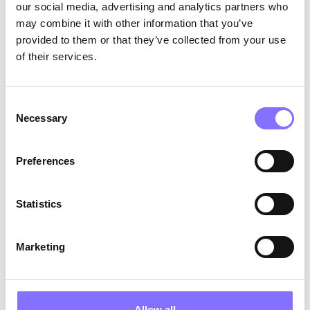
our social media, advertising and analytics partners who
may combine it with other information that you’ve
Photo by
Adam Winger
on
provided to them or that they’ve collected from your use
Unsplash
of their services.
Έχουμε τη δύναμη να βοηθήσουμε τους
εκπαιδευτές να γίνουν καλύτεροι. Κατά τη
Consent
διάρκεια της τεράστιας αλλαγής στον τρόπο
Necessary
Selection
διδασκαλίας, πρέπει να εστιάσουμε στην
επαγγελματική ανάπτυξη
των εκπαιδευτικών,
παρέχοντας τους τα κατάλληλα εφόδια για να
Preferences
επιτύχουν επαγγελματικά. Την ίδια στιγμή, ολοένα
και περισσότεροι εργαζόμενοι εκφράζουν
προτίμηση για
εργασία εξ αποστάσεως
, γεγονός
Statistics
που συμβάλλει στις δυσκολίες πρόσληψης στην
εκπαίδευση.
Marketing
Allow all