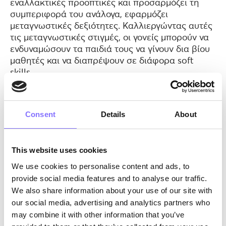
εναλλακτικές προοπτικές και προσαρμόζει τη
συμπεριφορά του ανάλογα, εφαρμόζει
μεταγνωστικές δεξιότητες. Καλλιεργώντας αυτές
τις μεταγνωστικές στιγμές, οι γονείς μπορούν να
ενδυναμώσουν τα παιδιά τους να γίνουν δια βίου
μαθητές και να διαπρέψουν σε διάφορα soft
skills.
Ποια είναι τα πλεονεκτήματα της μεταγνώσης;
Τα οφέλη της μεταγνώσης είναι πολυάριθμα και
Consent
Details
About
σημαντικά. Αναπτύσσοντας μεταγνωστικές
ικανότητες, οι μαθητές μπορούν να ελέγχουν
περισσότερο τη μάθησή τους, επιτρέποντάς τους
This website uses cookies
να λαμβάνουν πιο τεκμηριωμένες αποφάσεις
We use cookies to personalise content and ads, to
σχετικά με τις στρατηγικές και τις τεχνικές που
provide social media features and to analyse our traffic.
χρησιμοποιούν για να μαθαίνουν. Επιπλέον, η
We also share information about your use of our site with
έρευνα έχει δείξει ότι η μεταγνώση έχει θετικό
our social media, advertising and analytics partners who
αντίκτυπο στα μαθησιακά αποτελέσματα,
may combine it with other information that you’ve
καθιστώντας την αποτελεσματική προσέγγιση για