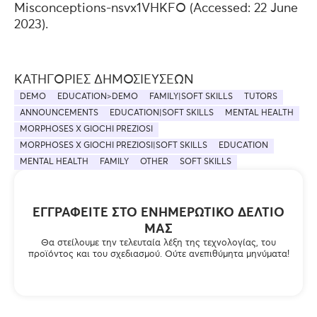
Misconceptions-nsvx1VHKFO (Accessed: 22 June
2023).
ΚΑΤΗΓΟΡΊΕΣ ΔΗΜΟΣΙΕΎΣΕΩΝ
DEMO
EDUCATION>DEMO
FAMILY|SOFT SKILLS
TUTORS
ANNOUNCEMENTS
EDUCATION|SOFT SKILLS
MENTAL HEALTH
MORPHOSES X GIOCHI PREZIOSI
MORPHOSES X GIOCHI PREZIOSI|SOFT SKILLS
EDUCATION
MENTAL HEALTH
FAMILY
OTHER
SOFT SKILLS
ΕΓΓΡΑΦΕΊΤΕ ΣΤΟ ΕΝΗΜΕΡΩΤΙΚΌ ΔΕΛΤΊΟ
ΜΑΣ
Θα στείλουμε την τελευταία λέξη της τεχνολογίας, του
προϊόντος και του σχεδιασμού. Ούτε ανεπιθύμητα μηνύματα!