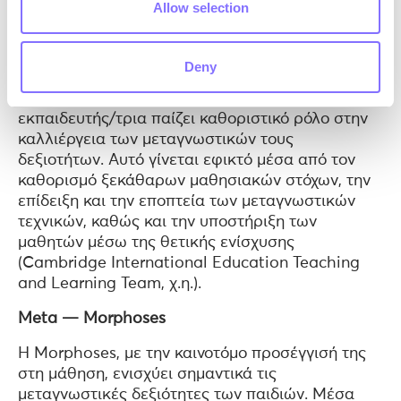
συμπεριφορών (Cambridge International
Allow selection
Education Teaching and Learning Team, χ.η.).
Ταυτόχρονα, ενώ η μεταγνωστική προσέγγιση
Deny
δίνει έμφαση στο να μπορούν οι μαθητές να
διαχειρίζονται οι ίδιοι τη μάθησή τους, ο/η
εκπαιδευτής/τρια παίζει καθοριστικό ρόλο στην
καλλιέργεια των μεταγνωστικών τους
δεξιοτήτων. Αυτό γίνεται εφικτό μέσα από τον
καθορισμό ξεκάθαρων μαθησιακών στόχων, την
επίδειξη και την εποπτεία των μεταγνωστικών
τεχνικών, καθώς και την υποστήριξη των
μαθητών μέσω της θετικής ενίσχυσης
(Cambridge International Education Teaching
and Learning Team, χ.η.).
Meta — Morphoses
Η Morphoses, με την καινοτόμο προσέγγισή της
στη μάθηση, ενισχύει σημαντικά τις
μεταγνωστικές δεξιότητες των παιδιών. Μέσα