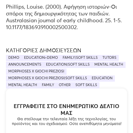
Phillips, Louise. (2000). Αφήγηση ιστοριών-Οι
σπόροι της δημιουργικότητας των παιδιών.
Australasian journal of early childhood. 25. 1-5.
10.1177/183693910002500302.
ΚΑΤΗΓΟΡΊΕΣ ΔΗΜΟΣΙΕΎΣΕΩΝ
DEMO
EDUCATION>DEMO
FAMILY|SOFT SKILLS
TUTORS
ANNOUNCEMENTS
EDUCATION|SOFT SKILLS
MENTAL HEALTH
MORPHOSES X GIOCHI PREZIOSI
MORPHOSES X GIOCHI PREZIOSI|SOFT SKILLS
EDUCATION
MENTAL HEALTH
FAMILY
OTHER
SOFT SKILLS
ΕΓΓΡΑΦΕΊΤΕ ΣΤΟ ΕΝΗΜΕΡΩΤΙΚΌ ΔΕΛΤΊΟ
ΜΑΣ
Θα στείλουμε την τελευταία λέξη της τεχνολογίας, του
προϊόντος και του σχεδιασμού. Ούτε ανεπιθύμητα μηνύματα!