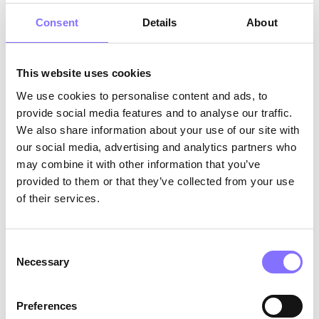
γενναιότητας που εξοπλίζει την Bella με την
Consent
Details
About
ευελιξία και την επινοητικότητα που
απαιτούνται για την επίλυση προβλημάτων.
Το ταξίδι της είναι μια απόδειξη για το πώς η
This website uses cookies
περιέργεια και η ατρόμητη στάση μπορούν
να ανοίξουν πόρτες για καινοτόμες λύσεις
We use cookies to personalise content and ads, to
και βαθύτερη κατανόηση πολύπλοκων
provide social media features and to analyse our traffic.
καταστάσεων.
We also share information about your use of our site with
our social media, advertising and analytics partners who
may combine it with other information that you’ve
provided to them or that they’ve collected from your use
of their services.
Consent
Necessary
Selection
Preferences
Η επιστήμη πίσω από την οθόνη