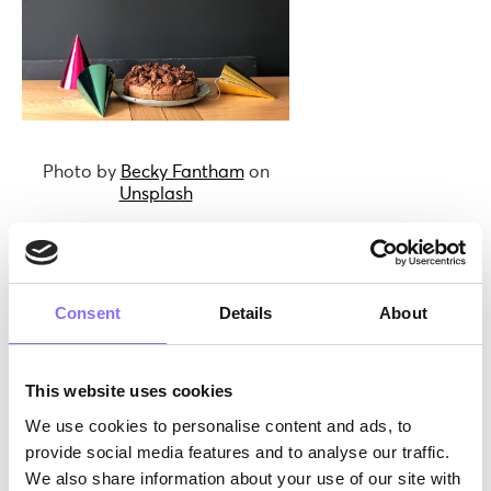
Photo by
Becky Fantham
on
Unsplash
Το κουδούνι χτυπά ξανά. Αυτή τη φορά έχουν
καταφθάσει οι τρεις καλύτερες φίλες της
Χριστίνας, μαζί με τα μικρότερα αδέρφια τους. Το
σαλόνι μετατρέπεται σε πραγματικό παιδότοπο.
Consent
Details
About
Η Χριστίνα μοιράζεται τις αγαπημένες κούκλες
Amicicci Φιλαράκια
της μικρής της αδερφής και
το σπίτι με το πουλάκι
Cocoritos
για να παίξουν
This website uses cookies
τα αδέρφια των φίλων της. Ενώ τα παιδιά
We use cookies to personalise content and ads, to
διασκεδάζουν, η μητέρα της Χριστίνας παρατηρεί
provide social media features and to analyse our traffic.
ότι τα παιδιά έχουν βάλει τις κούκλες να μιλάνε
We also share information about your use of our site with
μεταξύ τους, ενώ το πουλάκι είναι το κατοικίδιο