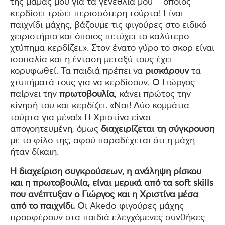
της μαμάς μου για τα γενέθλιά μου — όποιος
κερδίσει τρώει περισσότερη τούρτα! Είναι
παιχνίδι μάχης, βάζουμε τις φιγούρες στο ειδικό
χειριστήριο και όποιος πετύχει το καλύτερο
χτύπημα κερδίζει.». Στον ένατο γύρο το σκορ είναι
ισοπαλία και η ένταση μεταξύ τους έχει
κορυφωθεί. Τα παιδιά πρέπει να
ρισκάρουν
τα
χτυπήματά τους για να κερδίσουν. Ο Γιώργος
παίρνει την
πρωτοβουλία
, κάνει πρώτος την
κίνησή του και κερδίζει. «Ναι! Δύο κομμάτια
τούρτα για μένα!» Η Χριστίνα είναι
απογοητευμένη, όμως
διαχειρίζεται τη σύγκρουση
με το φίλο της, αφού παραδέχεται ότι η μάχη
ήταν δίκαιη.
Η διαχείριση συγκρούσεων, η ανάληψη ρίσκου
και η πρωτοβουλία, είναι μερικά από τα soft skills
που ανέπτυξαν ο Γιώργος και η Χριστίνα μέσα
από το παιχνίδι.
Οι Akedo φιγούρες μάχης
προσφέρουν στα παιδιά ελεγχόμενες συνθήκες