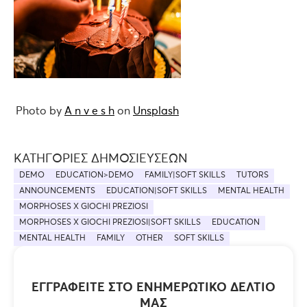
Photo by
A n v e s h
on
Unsplash
ΚΑΤΗΓΟΡΊΕΣ ΔΗΜΟΣΙΕΎΣΕΩΝ
DEMO
EDUCATION>DEMO
FAMILY|SOFT SKILLS
TUTORS
ANNOUNCEMENTS
EDUCATION|SOFT SKILLS
MENTAL HEALTH
MORPHOSES X GIOCHI PREZIOSI
MORPHOSES X GIOCHI PREZIOSI|SOFT SKILLS
EDUCATION
MENTAL HEALTH
FAMILY
OTHER
SOFT SKILLS
ΕΓΓΡΑΦΕΊΤΕ ΣΤΟ ΕΝΗΜΕΡΩΤΙΚΌ ΔΕΛΤΊΟ
ΜΑΣ