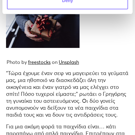
Deny
Photo by
freestocks
on
Unsplash
“Τώρα έχουμε έναν σεφ να μαγειρεύει τα γεύματά
μας, μια ηθοποιό να διασκεδάζει όλη την
οικογένεια και έναν γιατρό να μας ελέγχει στο
σπίτι! Πόσο τυχεροί είμαστε;” ρωτάει ο Γρηγόρης
τη γυναίκα του αστειευόμενος. Οι δύο γονείς
ανυπομονούν να δείξουν τα νέα παιχνίδια στα
παιδιά τους και να δουν τις αντιδράσεις τους.
Για μια ακόμη φορά τα παιχνίδια είναι… κάτι
παραπάνω από απλά παιχνίδια. Επιτρέπουν στα