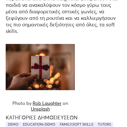
παιδιά να ανακαλύψουν τον κόσμο γύρω τους
μέσα από διαφορετικές οπτικές γωνίες, να
ξεφύγουν από τη ρουτίνα και να καλλιεργήσουν
τις πιο σημαντικές δεξιότητες από όλες, τα soft
skills.
Photo by
Rob Laughter
on
Unsplash
ΚΑΤΗΓΟΡΊΕΣ ΔΗΜΟΣΙΕΎΣΕΩΝ
DEMO
EDUCATION>DEMO
FAMILY|SOFT SKILLS
TUTORS