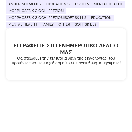
ANNOUNCEMENTS
EDUCATION|SOFT SKILLS
MENTAL HEALTH
MORPHOSES X GIOCHI PREZIOSI
MORPHOSES X GIOCHI PREZIOSI|SOFT SKILLS
EDUCATION
MENTAL HEALTH
FAMILY
OTHER
SOFT SKILLS
ΕΓΓΡΑΦΕΊΤΕ ΣΤΟ ΕΝΗΜΕΡΩΤΙΚΌ ΔΕΛΤΊΟ
ΜΑΣ
Θα στείλουμε την τελευταία λέξη της τεχνολογίας, του
προϊόντος και του σχεδιασμού. Ούτε ανεπιθύμητα μηνύματα!