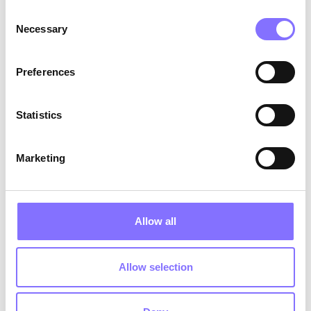
μάτια τους. Και ονομάζεται
Cocomelon Μουσικό
Consent
Σετ Γιατρού Με Λειτουργίες
. Ο Πέτρος, σε
Necessary
Selection
αντίθεση με άλλα μικρά παιδιά της ηλικίας του,
λατρεύει να πηγαίνει στο γιατρό. Έχει περιέργεια
για όλα τα ιατρικά εργαλεία, όπως το
Preferences
στηθοσκόπιο και το θερμόμετρο. Μπορεί να μην
ξέρει ακόμα πώς ακριβώς να τα χρησιμοποιεί,
Statistics
αλλά αυτό το παιχνίδι παρέχει ιατρικά εργαλεία
για να παίξει και να εξετάσει όλους όσους
βρίσκονται στο δωμάτιο. Ο Πέτρος θα ελέγξει
Marketing
την καρδιά των γονιών του με το στηθοσκόπιο, τη
θερμοκρασία τους με το θερμόμετρο και θα τους
κάνει μια ανώδυνη ένεση με τη σύριγγα, ενώ θα
τραγουδάει το τραγούδι “doctor checkup”! Με
Allow all
αυτό το παιχνίδι, ο μικρός Πέτρος θα μάθει να
επικοινωνεί καλύτερα με τους άλλους και να
διαχειρίζεται τον εαυτό του ως ένας μικρός
Allow selection
γιατρός.