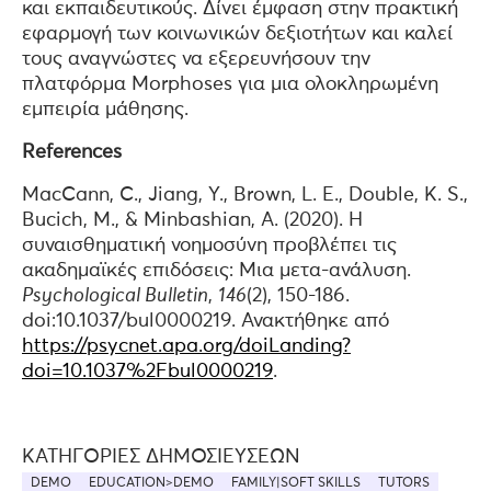
και εκπαιδευτικούς. Δίνει έμφαση στην πρακτική
εφαρμογή των κοινωνικών δεξιοτήτων και καλεί
τους αναγνώστες να εξερευνήσουν την
πλατφόρμα Morphoses για μια ολοκληρωμένη
εμπειρία μάθησης.
References
MacCann, C., Jiang, Y., Brown, L. E., Double, K. S.,
Bucich, M., & Minbashian, A. (2020). Η
συναισθηματική νοημοσύνη προβλέπει τις
ακαδημαϊκές επιδόσεις: Μια μετα-ανάλυση.
Psychological Bulletin
,
146
(2), 150-186.
doi:10.1037/bul0000219. Ανακτήθηκε από
https://psycnet.apa.org/doiLanding?
doi=10.1037%2Fbul0000219
.
ΚΑΤΗΓΟΡΊΕΣ ΔΗΜΟΣΙΕΎΣΕΩΝ
DEMO
EDUCATION>DEMO
FAMILY|SOFT SKILLS
TUTORS