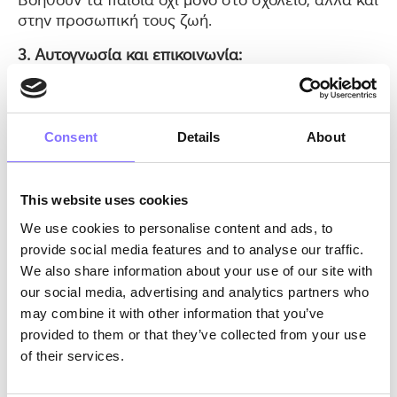
Βοηθούν τα παιδιά όχι μόνο στο σχολείο, αλλά και
στην προσωπική τους ζωή.
3. Αυτογνωσία και επικοινωνία:
Η Δ., μια άλλη μαθήτρια της Morphoses,
ξεπέρασε το πόσο ντροπαλή ήταν μέσω των
προσαρμοσμένων δραστηριοτήτων μας.
Consent
Details
About
Αναγνωρίζοντας και διαχειρίζοντας τα
συναισθήματα της, ιδίως την απογοήτευση της, η
Δ. ενίσχυσε την αυτογνωσία και τις
This website uses cookies
επικοινωνιακές της δεξιότητες. Η πορεία της από
We use cookies to personalise content and ads, to
επιφυλακτική σε ενεργή συμμετοχή στην τάξη
provide social media features and to analyse our traffic.
αποτελεί παράδειγμα της μεταμορφωτικής
We also share information about your use of our site with
δύναμης των ανθρωπίνων δεξιοτήτων στις
our social media, advertising and analytics partners who
καθημερινές αλληλεπιδράσεις και την
may combine it with other information that you’ve
προσωπική ανάπτυξη.
provided to them or that they’ve collected from your use
4. Δημιουργία σχέσεων και εμπιστοσύνης:
of their services.
Ένας άλλος μαθητής, ο Φ., σημείωσε