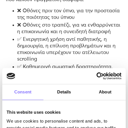
❌ Οθόνες πριν τον ύπνο, για την προστασία
της ποιότητας του ύπνου
❌ Οθόνες στο τραπέζι, για να ενθαρρύνεται
η επικοινωνία και η συνειδητή διατροφή
✅ Ενεργητική χρήση αντί παθητικής, η
δημιουργία, η επίλυση προβλημάτων και η
επικοινωνία υπερέχουν του ατέλειωτου
scrolling
✅ Καθημερινή σωματική δραστηριότητα,
αδιαπραγμάτευτη για τη σωματική και
ψυχική υγεία
Consent
Details
About
Σε αυτή την ηλικία, η γονεϊκή προσέγγιση γύρω
από τις οθόνες δεν είναι πια απλώς θέμα
κανόνων, είναι θέμα καθοδήγησης, διαλόγου και
παραδείγματος. Τα παιδιά δεν ακολουθούν
This website uses cookies
απλώς κανόνες· μαθαίνουν μέσα από αυτά που
We use cookies to personalise content and ads, to
βλέπουν γύρω τους.
provide social media features and to analyse our traffic.