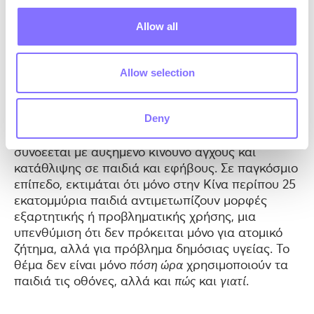
χρήση οθονών, και σαφές σήμα ότι χρειάζονται
πιο ξεκάθαρα όρια και υποστήριξη.
Allow all
Οθόνες και ψυχική υγεία παιδιών
Allow selection
Όλο και περισσότερες έρευνες αναδεικνύουν τη
σύνδεση μεταξύ οθονών και ψυχικής υγείας.
Deny
Μελέτες δείχνουν ότι η χρήση social media για
περισσότερες από τρεις ώρες την ημέρα
συνδέεται με αυξημένο κίνδυνο άγχους και
κατάθλιψης σε παιδιά και εφήβους. Σε παγκόσμιο
επίπεδο, εκτιμάται ότι μόνο στην Κίνα περίπου 25
εκατομμύρια παιδιά αντιμετωπίζουν μορφές
εξαρτητικής ή προβληματικής χρήσης, μια
υπενθύμιση ότι δεν πρόκειται μόνο για ατομικό
ζήτημα, αλλά για πρόβλημα δημόσιας υγείας. Το
θέμα δεν είναι μόνο
πόση ώρα
χρησιμοποιούν τα
παιδιά τις οθόνες, αλλά και
πώς
και
γιατί
.