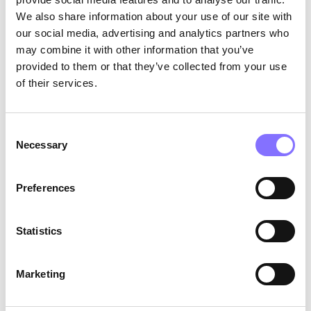
We also share information about your use of our site with
Σημάδια ότι το παιδί σας χρησιμοποιεί
our social media, advertising and analytics partners who
υπερβολικά τις οθόνες
may combine it with other information that you’ve
provided to them or that they’ve collected from your use
Αν και οι οθόνες είναι κανονικό κομμάτι της
of their services.
σύγχρονης παιδικής ηλικίας, ορισμένες αλλαγές
στη συμπεριφορά μπορεί να είναι σήμα κινδύνου.
Αξίζει να προσέξετε αν παρατηρείτε:
Consent
Necessary
Selection
Εκνευρισμό ή εκρήξεις θυμού όταν
αφαιρείτε τις οθόνες
Απώλεια ενδιαφέροντος για χόμπι, παιχνίδι
Preferences
στο ύπαιθρο ή συναναστροφή με φίλους
Δυσκολία να κοιμηθεί ή διαταραχές ύπνου
Statistics
Πτώση στη σχολική απόδοση ή δυσκολία
συγκέντρωσης
Marketing
Αν εμφανίζονται αρκετά από αυτά μαζί, μπορεί να
υποδηλώνουν απορυθμισμένη ή προβληματική