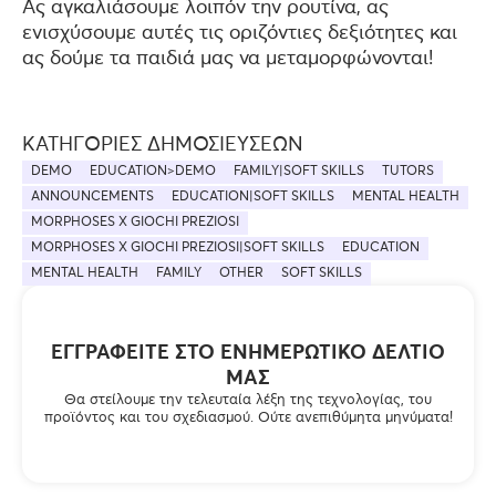
Ας αγκαλιάσουμε λοιπόν την ρουτίνα, ας
ενισχύσουμε αυτές τις οριζόντιες δεξιότητες και
ας δούμε τα παιδιά μας να μεταμορφώνονται!
ΚΑΤΗΓΟΡΊΕΣ ΔΗΜΟΣΙΕΎΣΕΩΝ
DEMO
EDUCATION>DEMO
FAMILY|SOFT SKILLS
TUTORS
ANNOUNCEMENTS
EDUCATION|SOFT SKILLS
MENTAL HEALTH
MORPHOSES X GIOCHI PREZIOSI
MORPHOSES X GIOCHI PREZIOSI|SOFT SKILLS
EDUCATION
MENTAL HEALTH
FAMILY
OTHER
SOFT SKILLS
ΕΓΓΡΑΦΕΊΤΕ ΣΤΟ ΕΝΗΜΕΡΩΤΙΚΌ ΔΕΛΤΊΟ
ΜΑΣ
Θα στείλουμε την τελευταία λέξη της τεχνολογίας, του
προϊόντος και του σχεδιασμού. Ούτε ανεπιθύμητα μηνύματα!