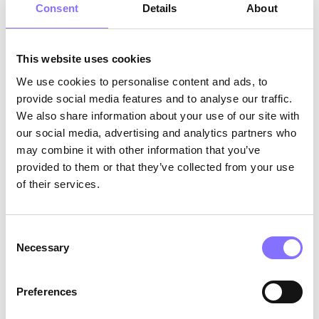
Consent
Details
About
This website uses cookies
We use cookies to personalise content and ads, to
provide social media features and to analyse our traffic.
Photo by
Siniz Kim
on
Unsplash
We also share information about your use of our site with
our social media, advertising and analytics partners who
Ας γνωρίσουμε την Σοφία
may combine it with other information that you’ve
provided to them or that they’ve collected from your use
Η Σοφία είναι ένα 14χρονο κορίτσι με πάθος να
of their services.
παίζει πιάνο. Ονειρεύεται να εμφανιστεί σε
μεγάλες σκηνές μια μέρα. Αλλά όπως θα σας πει
οποιοσδήποτε μουσικός, το να γίνει κάποιος
Consent
επιδέξιος στο παίξιμο ενός οργάνου απαιτεί
Necessary
Selection
αυτοπειθαρχία και συνεπή εξάσκηση. Οι γονείς
της Σοφία αναγνώρισαν από νωρίς το ταλέντο και
την επιθυμία της να διαπρέψει στη μουσική. Για
Preferences
να υποστηρίξουν το πάθος της, τη βοήθησαν να
δημιουργήσει μια καθημερινή ρουτίνα πρακτικής.