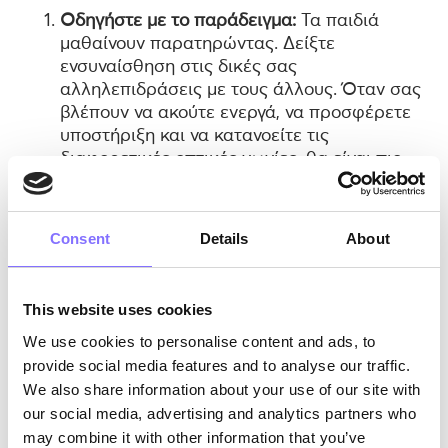
Οδηγήστε με το παράδειγμα:
Τα παιδιά
μαθαίνουν παρατηρώντας. Δείξτε
ενσυναίσθηση στις δικές σας
αλληλεπιδράσεις με τους άλλους. Όταν σας
βλέπουν να ακούτε ενεργά, να προσφέρετε
υποστήριξη και να κατανοείτε τις
διαφορετικές οπτικές γωνίες, θα είναι πιο
πιθανό να κάνουν το ίδιο.
Ενθαρρύνετε τη λήψη προοπτικών:
Ρωτήστε
το παιδί σας πώς νομίζει ότι αισθάνεται
Consent
Details
About
κάποιος άλλος σε μια δεδομένη κατάσταση.
Ενθαρρύνετέ τα να φανταστούν πώς είναι να
βρίσκονται στη θέση ενός άλλου ατόμου.
This website uses cookies
Αυτή η απλή πρακτική μπορεί να βοηθήσει
We use cookies to personalise content and ads, to
πολύ στην ανάπτυξη της ενσυναίσθησης.
provide social media features and to analyse our traffic.
Διαβάστε και συζητήστε:
Τα βιβλία είναι
We also share information about your use of our site with
φανταστικοί παράγοντες ενσυναίσθησης.
our social media, advertising and analytics partners who
Επιλέξτε ιστορίες που εξερευνούν
may combine it with other information that you’ve
διαφορετικούς πολιτισμούς, εμπειρίες και