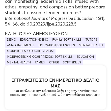
can manifesting leadership skills infused with
ethos, empathy, and compassion better prepare
students to assume leadership roles?
International Journal of Progressive Education
,
16
(1),
54–66. doi:10.29329/ijpe.2020.228.5
ΚΑΤΗΓΟΡΊΕΣ ΔΗΜΟΣΙΕΎΣΕΩΝ
DEMO
EDUCATION>DEMO
FAMILY|SOFT SKILLS
TUTORS
ANNOUNCEMENTS
EDUCATION|SOFT SKILLS
MENTAL HEALTH
MORPHOSES X GIOCHI PREZIOSI
MORPHOSES X GIOCHI PREZIOSI|SOFT SKILLS
EDUCATION
MENTAL HEALTH
FAMILY
OTHER
SOFT SKILLS
ΕΓΓΡΑΦΕΊΤΕ ΣΤΟ ΕΝΗΜΕΡΩΤΙΚΌ ΔΕΛΤΊΟ
ΜΑΣ
Θα στείλουμε την τελευταία λέξη της τεχνολογίας, του
προϊόντος και του σχεδιασμού. Ούτε ανεπιθύμητα μηνύματα!