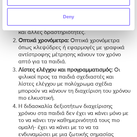
Ημερολόγιο της Google ή εφαρμογές για
smartphone που έχουν σχεδιαστεί για
Deny
παιδιά. Μπορούν να προγραμματίσουν την
εργασία στο σπίτι, την ώρα του παιχνιδιού
και άλλες δραστηριότητες.
Οπτικά χρονόμετρα:
Οπτικά χρονόμετρα
όπως κλεψύδρες ή εφαρμογές με γραφικά
αντίστροφης μέτρησης κάνουν τον χρόνο
απτό για τα παιδιά.
Λίστες ελέγχου και προγραμματισμός:
Οι
φιλικοί προς τα παιδιά σχεδιαστές και
λίστες ελέγχου με πολύχρωμα σχέδια
μπορούν να κάνουν τη διαχείριση του χρόνου
πιο ελκυστική.
Η διδασκαλία δεξιοτήτων διαχείρισης
χρόνου στα παιδιά δεν έχει να κάνει μόνο με
το να κάνει την καθημερινότητά τους πιο
ομαλή- έχει να κάνει με το να τα
ενδυναμώσει με μια ζωτικής σημασίας