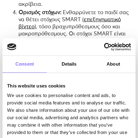
ακρίβεια.
Ορισμός στόχων:
Ενθαρρύνετε το παιδί σας
να θέτει στόχους SMART (
επεξηγηματικό
βίντεο
), τόσο βραχυπρόθεσμους όσο και
μακροπρόθεσμους. Οι στόχοι SMART είναι
συγκεκριμένοι, μετρήσιμοι, εφικτοί, σχετικοί
και χρονικά περιορισμένοι. Για παράδειγμα,
η ολοκλήρωση μιας έκθεσης βιβλίου μέχρι
το τέλος της εβδομάδας ή ο
Consent
Details
About
προγραμματισμός ενός πάρτι γενεθλίων.
Αυτή η προσέγγιση δημιουργεί μια αίσθηση
σκοπού και κινήτρων με δομημένο τρόπο.
This website uses cookies
Λίστες εργασιών:
Μάθετε στο παιδί σας να
We use cookies to personalise content and ads, to
δημιουργεί απλές λίστες εργασιών.
provide social media features and to analyse our traffic.
Ξεκινήστε με λίγες μόνο εργασίες και
We also share information about your use of our site with
αυξήστε σταδιακά την πολυπλοκότητα. Ο
our social media, advertising and analytics partners who
έλεγχος των ολοκληρωμένων αντικειμένων
may combine it with other information that you’ve
παρέχει μια αίσθηση ολοκλήρωσης.
provided to them or that they’ve collected from your use
Παρακολούθηση χρόνου:
Βάλτε το παιδί σας