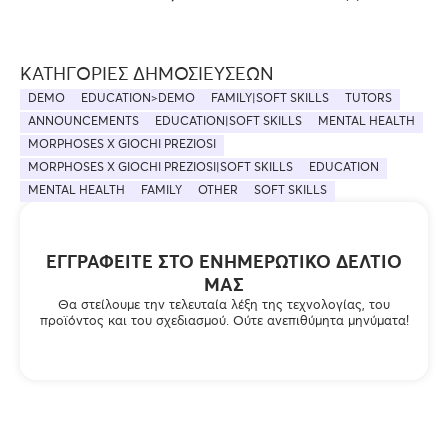
ΚΑΤΗΓΟΡΊΕΣ ΔΗΜΟΣΙΕΎΣΕΩΝ
DEMO
EDUCATION>DEMO
FAMILY|SOFT SKILLS
TUTORS
ANNOUNCEMENTS
EDUCATION|SOFT SKILLS
MENTAL HEALTH
MORPHOSES X GIOCHI PREZIOSI
MORPHOSES X GIOCHI PREZIOSI|SOFT SKILLS
EDUCATION
MENTAL HEALTH
FAMILY
OTHER
SOFT SKILLS
ΕΓΓΡΑΦΕΊΤΕ ΣΤΟ ΕΝΗΜΕΡΩΤΙΚΌ ΔΕΛΤΊΟ
ΜΑΣ
Θα στείλουμε την τελευταία λέξη της τεχνολογίας, του
προϊόντος και του σχεδιασμού. Ούτε ανεπιθύμητα μηνύματα!