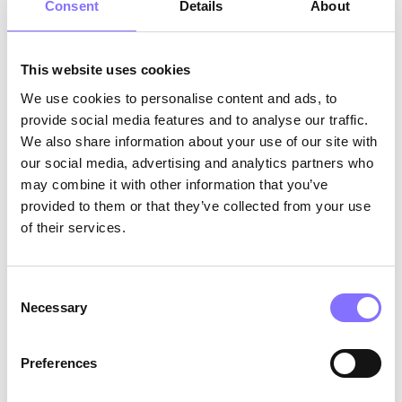
Consent
Details
About
τους.
Τα ίδια τα
παιδιά
κατανοούν την αξία της
ψυχικής υγείας.
This website uses cookies
Ωστόσο, εάν και η πλειονότητα των ανθρώπων
We use cookies to personalise content and ads, to
ενδιαφέρεται για τη ψυχική τους υγεία, το
39.2%
provide social media features and to analyse our traffic.
παιδιών ηλικίας 6 έως 16 ετών αναφέρει ότι η
We also share information about your use of our site with
κατάστασή τους έχει επιδεινωθεί από το 2017
our social media, advertising and analytics partners who
μέχρι σήμερα.
may combine it with other information that you’ve
provided to them or that they’ve collected from your use
of their services.
Consent
Necessary
Selection
Preferences
Photo by
Dim Hou
on
Unsplash