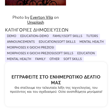
Photo by
Everton Vila
on
Unsplash
ΚΑΤΗΓΟΡΊΕΣ ΔΗΜΟΣΙΕΎΣΕΩΝ
DEMO
EDUCATION>DEMO
FAMILY|SOFT SKILLS
TUTORS
ANNOUNCEMENTS
EDUCATION|SOFT SKILLS
MENTAL HEALTH
MORPHOSES X GIOCHI PREZIOSI
MORPHOSES X GIOCHI PREZIOSI|SOFT SKILLS
EDUCATION
MENTAL HEALTH
FAMILY
OTHER
SOFT SKILLS
ΕΓΓΡΑΦΕΊΤΕ ΣΤΟ ΕΝΗΜΕΡΩΤΙΚΌ ΔΕΛΤΊΟ
ΜΑΣ
Θα στείλουμε την τελευταία λέξη της τεχνολογίας, του
προϊόντος και του σχεδιασμού. Ούτε ανεπιθύμητα μηνύματα!