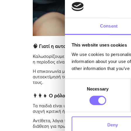
Consent
This website uses cookies
🧠 Γιατί η αυτοεκτίμηση των παιδιών ξεκινά
We use cookies to personalis
Καλωσορίζουμε τον Αύγουστο, έναν μήνα που φέρ
information about your use of
η περίοδος είναι μια καλή ευκαιρία να σκεφτού
other information that you’ve
Η επικοινωνία μας με τα παιδιά δεν είναι απλώ
αυτοεκτίμησή τους. Κάθε λέξη, κάθε σχόλιο, έχε
Consent
τους.
Necessary
Selection
👨‍👩‍👧 Ο ρόλος των γονιών στην ενίσχυση
Τα παιδιά είναι ιδιαίτερα ευαίσθητα στα μηνύμα
συχνή κριτική ή η αρνητική γλώσσα μπορεί να δ
Αντίθετα, λόγια που ενθαρρύνουν και αναγνωρίζ
Deny
διάθεση για πρωτοβουλίες.