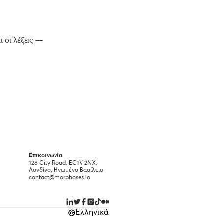
ι οι λέξεις —
Επικοινωνία
128 City Road, EC1V 2NX,
Λονδίνο, Ηνωμένο Βασίλειο
contact@morphoses.io
Ελληνικά