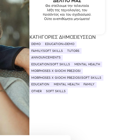
ΔΕΛΤΊΟ ΜΑΣ
Θα στείλουμε την τελευταία
λέξη της τεχνολογίας, του
προϊόντος και του σχεδιασμού.
Ούτε ανεπιθύμητα μηνύματα!
ΚΑΤΗΓΟΡΊΕΣ ΔΗΜΟΣΙΕΎΣΕΩΝ
DEMO
EDUCATION>DEMO
FAMILY|SOFT SKILLS
TUTORS
ANNOUNCEMENTS
EDUCATION|SOFT SKILLS
MENTAL HEALTH
MORPHOSES X GIOCHI PREZIOSI
MORPHOSES X GIOCHI PREZIOSI|SOFT SKILLS
EDUCATION
MENTAL HEALTH
FAMILY
OTHER
SOFT SKILLS