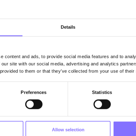
Details
 από τις λέξεις μας
e content and ads, to provide social media features and to analy
νει μαζί του στιγμές ηρεμίας και ξεκούρασης. Την ίδια στιγμή
 our site with our social media, advertising and analytics partn
με πώς απευθυνόμαστε στα παιδιά μας;
 provided to them or that they’ve collected from your use of their
ς ανταλλαγή πληροφοριών. Είναι η βάση πάνω στην οποία χτίζουν
ι τη δύναμη να ενισχύσει ή να αποδυναμώσει την εμπιστοσύνη το
Preferences
Statistics
 της αυτοεκτίμησης
τα που λαμβάνουν από το περιβάλλον τους, ειδικά από τους γονεί
ημιουργήσει αμφιβολίες και φόβους, περιορίζοντας την αυτοπεπ
ουν την προσπάθεια χτίζουν γερές βάσεις για θετική αυτοεκτίμη
Allow selection