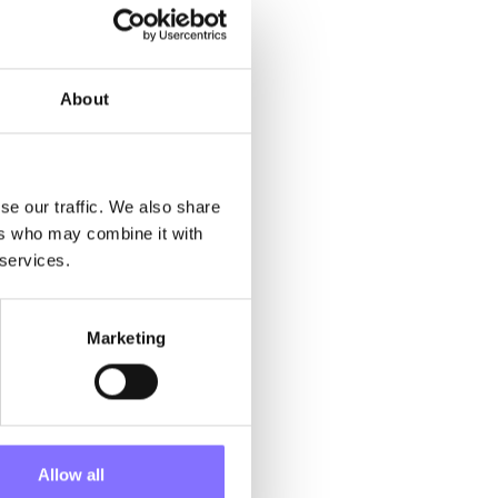
About
se our traffic. We also share
… μήπως αυτή
ers who may combine it with
 services.
 την
υς στον εαυτό
Marketing
ς τους. Η
οίθησή τους.
ση και
Allow all