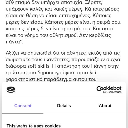
αθλητισμό δεν υπάρχει αποτυχία. Ξέρετε,
υπάρχουν καλές και κακές μέρες. Κάποιες μέρες
είσαι σε θέση να είσαι επιτυχημένος. Κάποιες
μέρες δεν είσαι. Κάποιες μέρες είναι η σειρά σου,
κάποιες μέρες δεν είναι η σειρά σου. Και αυτό
είναι το νόημα του αθλητισμού. Δεν κερδίζεις
πάντα”.
Αξίζει να σημειωθεί ότι οι αθλητές, εκτός από τις
σωματικές τους ικανότητες, παρουσιάζουν συχνά
διάφορα soft skills. Η απάντηση του Γιάννη στην
ερώτηση του δημοσιογράφου αποτελεί
χαρακτηριστικό παράδειγμα αυτού του
φαινομένου. Συγκεκριμένα, επέδειξε
αξιοσημείωτη ανθεκτικότητα απέναντι στις
αντιξοότητες, η οποία είναι μια κρίσιμη δεξιότητα
Consent
Details
About
που πρέπει να διαθέτει κανείς σε οποιονδήποτε
τομέα. Επιπλέον, οι ηγετικές του ικανότητες ήταν
εμφανείς, καθώς ανέλαβε την κατάσταση και
έδωσε μια στοχαστική απάντηση. Επιπλέον, η
This website uses cookies