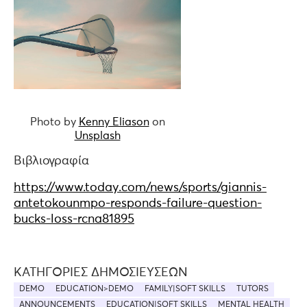
Photo by
Kenny Eliason
on
Unsplash
Βιβλιογραφία
https://www.today.com/news/sports/giannis-
antetokounmpo-responds-failure-question-
bucks-loss-rcna81895
ΚΑΤΗΓΟΡΊΕΣ ΔΗΜΟΣΙΕΎΣΕΩΝ
DEMO
EDUCATION>DEMO
FAMILY|SOFT SKILLS
TUTORS
ANNOUNCEMENTS
EDUCATION|SOFT SKILLS
MENTAL HEALTH