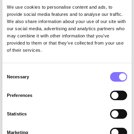
θετική του στάση ήταν φανερή καθ’ όλη τη
We use cookies to personalise content and ads, to
διάρκεια της συνέντευξης, καθώς εξέφρασε
provide social media features and to analyse our traffic.
ευγνωμοσύνη και ταπεινότητα. Τέλος, είναι σαφές
We also share information about your use of our site with
ότι ο Γιάννης διαθέτει υψηλά επίπεδα
our social media, advertising and analytics partners who
αυτογνωσίας, γεγονός που αποτελεί βασικό
may combine it with other information that you’ve
χαρακτηριστικό των επιτυχημένων ατόμων.
provided to them or that they’ve collected from your use
of their services.
Consent
Necessary
Selection
Preferences
Statistics
Photo by
Gene Gallin
on
Unsplash
Σε έναν κόσμο όπου η επιτυχία ορίζεται συχνά
Marketing